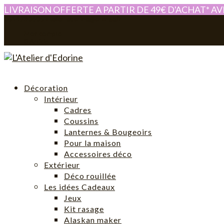
LIVRAISON OFFERTE A PARTIR DE 49€ D'ACHAT* A
0614280605
atelier-edorine@orange.fr
Mon compte
0 Article
Décoration
Intérieur
Cadres
Coussins
Lanternes & Bougeoirs
Pour la maison
Accessoires déco
Extérieur
Déco rouillée
Les idées Cadeaux
Jeux
Kit rasage
Alaskan maker