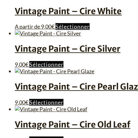
plus
Vintage Paint – Cire White
ancien
Ce
A partir de
9,00
€
Sélectionner
produit
a
plusieurs
Vintage Paint – Cire Silver
variations.
Les
Ce
9,00
€
Sélectionner
options
produit
peuvent
a
être
plusieurs
Vintage Paint – Cire Pearl Gla
choisies
variations.
sur
Les
la
Ce
9,00
€
Sélectionner
options
page
produit
peuvent
du
a
être
produit
plusieurs
Vintage Paint – Cire Old Leaf
choisies
variations.
sur
Les