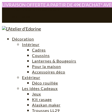
LIVRAISON OFFERTE A PARTIR DE 49€ D'ACHAT* AV
0614280605
atelier-edorine@orange.fr
Mon compte
0 Article
Décoration
Intérieur
Cadres
Coussins
Lanternes & Bougeoirs
Pour la maison
Accessoires déco
Extérieur
Déco rouillée
Les idées Cadeaux
Jeux
Kit rasage
Alaskan maker
Trousses LL29