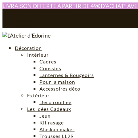
LIVRAISON OFFERTE A PARTIR DE 49€ D'ACHAT* AV
0614280605
atelier-edorine@orange.fr
Mon compte
0 Article
Décoration
Intérieur
Cadres
Coussins
Lanternes & Bougeoirs
Pour la maison
Accessoires déco
Extérieur
Déco rouillée
Les idées Cadeaux
Jeux
Kit rasage
Alaskan maker
Trousses LL29