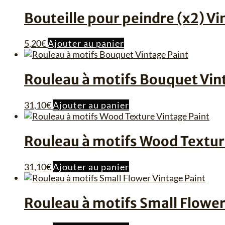
plus
Bouteille pour peindre (x2) Vi
ancien
5,20
€
Ajouter au panier
Rouleau à motifs Bouquet Vin
31,10
€
Ajouter au panier
Rouleau à motifs Wood Textur
31,10
€
Ajouter au panier
Rouleau à motifs Small Flower