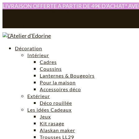
LIVRAISON OFFERTE A PARTIR DE 49€ D'ACHAT* AV
0614280605
atelier-edorine@orange.fr
Mon compte
0 Article
Décoration
Intérieur
Cadres
Coussins
Lanternes & Bougeoirs
Pour la maison
Accessoires déco
Extérieur
Déco rouillée
Les idées Cadeaux
Jeux
Kit rasage
Alaskan maker
Trousses LL29