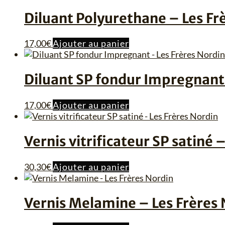
plus
Diluant Polyurethane – Les Fr
ancien
17,00
€
Ajouter au panier
Diluant SP fondur Impregnant 
17,00
€
Ajouter au panier
Vernis vitrificateur SP satiné 
30,30
€
Ajouter au panier
Vernis Melamine – Les Frères 