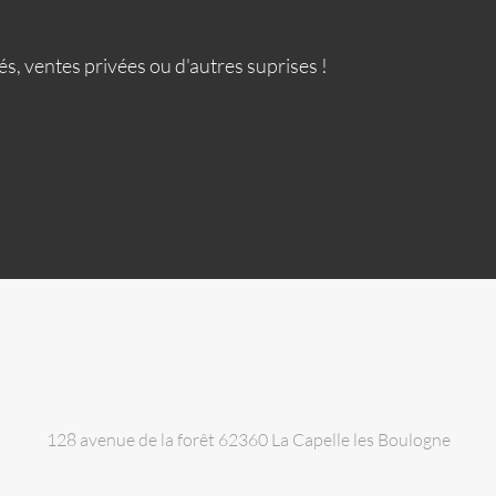
s, ventes privées ou d'autres suprises !
128 avenue de la forêt 62360 La Capelle les Boulogne