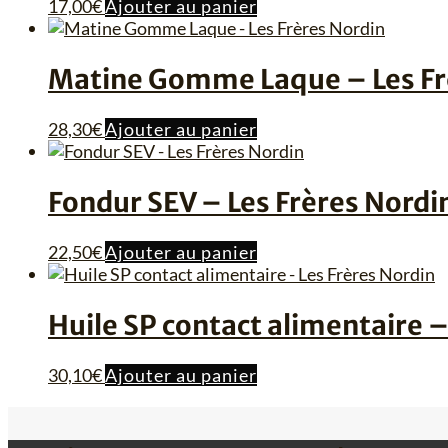
17,00
€
Ajouter au panier
Matine Gomme Laque – Les Fr
28,30
€
Ajouter au panier
Fondur SEV – Les Frères Nordi
22,50
€
Ajouter au panier
Huile SP contact alimentaire –
30,10
€
Ajouter au panier