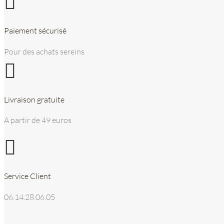

Paiement sécurisé
Pour des achats sereins

Livraison gratuite
A partir de 49 euros

Service Client
06.14.28.06.05