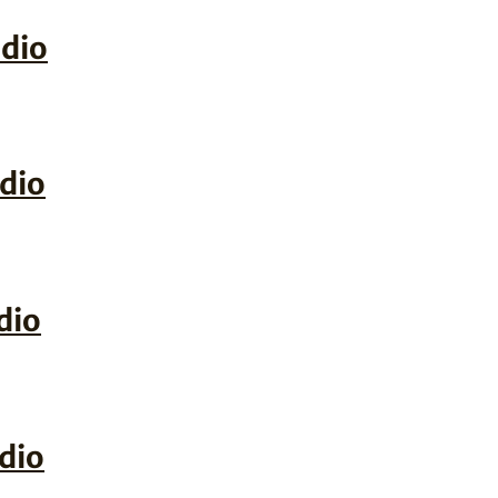
udio
udio
dio
dio