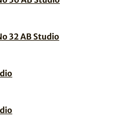
 No 32 AB Studio
udio
udio