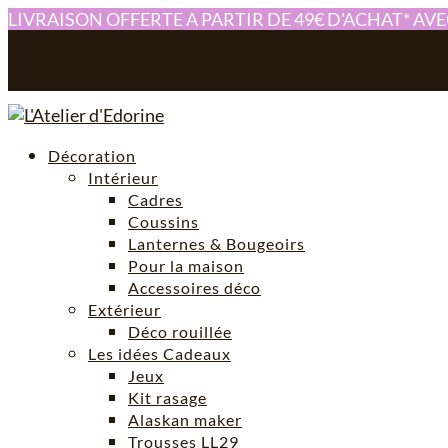
LIVRAISON OFFERTE A PARTIR DE 49€ D'ACHAT* AV
0614280605
atelier-edorine@orange.fr
Mon compte
0 Article
Décoration
Intérieur
Cadres
Coussins
Lanternes & Bougeoirs
Pour la maison
Accessoires déco
Extérieur
Déco rouillée
Les idées Cadeaux
Jeux
Kit rasage
Alaskan maker
Trousses LL29