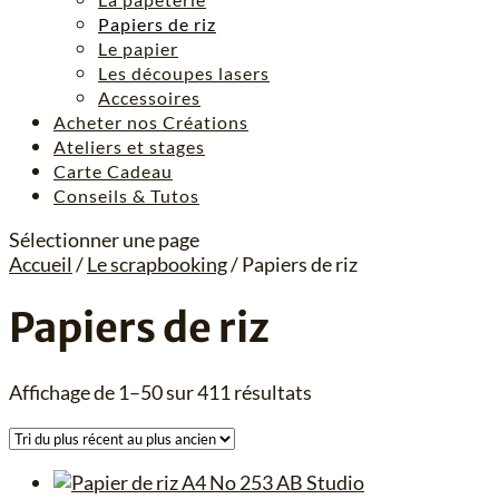
Papiers de riz
Le papier
Les découpes lasers
Accessoires
Acheter nos Créations
Ateliers et stages
Carte Cadeau
Conseils & Tutos
Sélectionner une page
Accueil
/
Le scrapbooking
/ Papiers de riz
Papiers de riz
Trié
Affichage de 1–50 sur 411 résultats
du
plus
récent
au