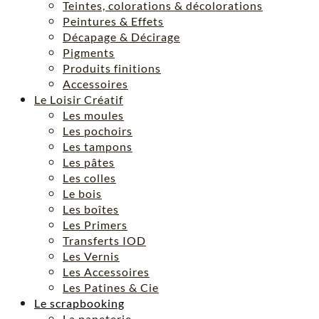
Teintes, colorations & décolorations
Peintures & Effets
Décapage & Décirage
Pigments
Produits finitions
Accessoires
Le Loisir Créatif
Les moules
Les pochoirs
Les tampons
Les pâtes
Les colles
Le bois
Les boîtes
Les Primers
Transferts IOD
Les Vernis
Les Accessoires
Les Patines & Cie
Le scrapbooking
La papeterie