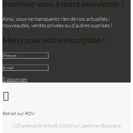
Inscrivez-vous à notre newsletter !
la
page
du
Ainsi, vous ne manquerez rien de nos actualités :
produit
nouveautés, ventes privées ou d'autres suprises !
Merci pour votre inscription !
S'abonner

Retrait sur RDV
128 avenue de la forêt 62360 La Capelle les Boulogne