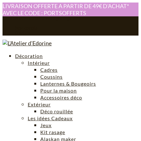
LIVRAISON OFFERTE A PARTIR DE 49€ D'ACHAT*
AVEC LE CODE : PORTSOFFERTS
0614280605
atelier-edorine@orange.fr
Mon compte
0 Article
Décoration
Intérieur
Cadres
Coussins
Lanternes & Bougeoirs
Pour la maison
Accessoires déco
Extérieur
Déco rouillée
Les idées Cadeaux
Jeux
Kit rasage
Alaskan maker