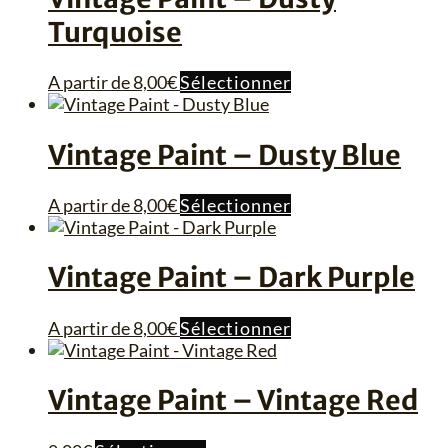
la
variations.
Turquoise
page
Les
du
options
produit
peuvent
Ce
A partir de
8,00
€
Sélectionner
être
produit
choisies
a
sur
plusieurs
Vintage Paint – Dusty Blue
la
variations.
page
Les
Ce
A partir de
8,00
€
Sélectionner
du
options
produit
produit
peuvent
a
être
plusieurs
Vintage Paint – Dark Purple
choisies
variations.
sur
Les
la
Ce
A partir de
8,00
€
Sélectionner
options
page
produit
peuvent
du
a
être
produit
plusieurs
Vintage Paint – Vintage Red
choisies
variations.
sur
Les
la