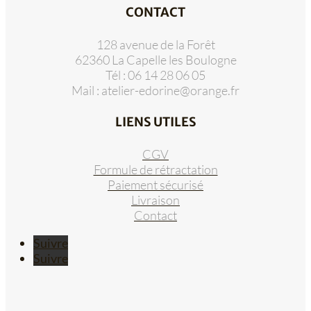
CONTACT
128 avenue de la Forêt
62360 La Capelle les Boulogne
Tél : 06 14 28 06 05
Mail :
atelier-edorine@orange.fr
LIENS UTILES
CGV
Formule de rétractation
Paiement sécurisé
Livraison
Contact
Suivre
Suivre