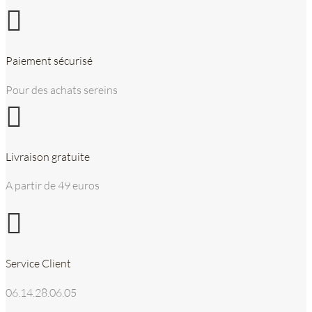

Paiement sécurisé
Pour des achats sereins

Livraison gratuite
A partir de 49 euros

Service Client
06.14.28.06.05