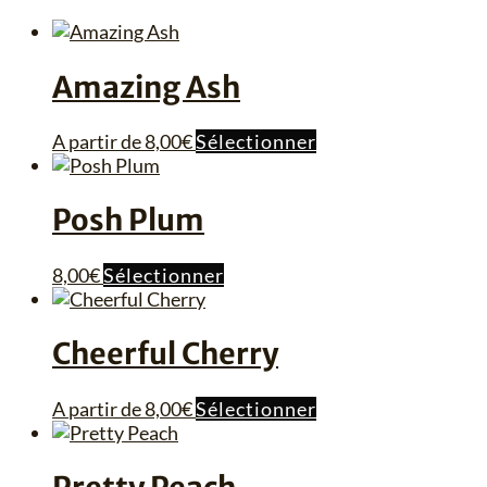
récent
au
plus
Amazing Ash
ancien
Ce
A partir de
8,00
€
Sélectionner
produit
a
plusieurs
Posh Plum
variations.
Les
Ce
8,00
€
Sélectionner
options
produit
peuvent
a
être
plusieurs
Cheerful Cherry
choisies
variations.
sur
Les
la
Ce
A partir de
8,00
€
Sélectionner
options
page
produit
peuvent
du
a
être
produit
plusieurs