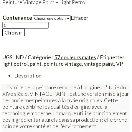
Peinture Vintage Paint – Light Petrol
Contenance
Effacer
quantité
de
Choisir
Vintage
Paint
-
Light
UGS :
ND
Catégorie :
57 couleurs mates
Étiquettes :
Petrol
light petrol
,
paint
,
peinture vintage
,
vintage paint
,
VP
Description
L'histoire de la peinture remonte à l'origine à l'Italie du
XIVe siècle. VINTAGE PAINT est une version mise à jour
des anciennes peintures à la craie originales. Cette
peinture combine les qualités d'origine avec la
technologie moderne. La marque utilise principalement
des ingrédients naturels dans sa production : elle prend
soin de votre santé et de l'environnement.