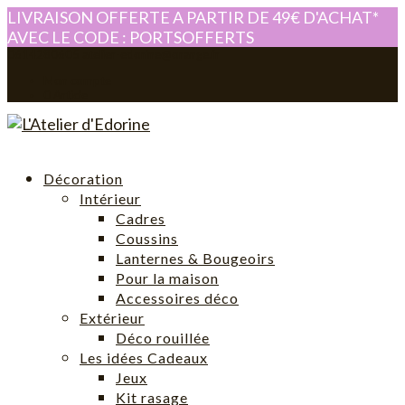
LIVRAISON OFFERTE A PARTIR DE 49€ D'ACHAT*
AVEC LE CODE : PORTSOFFERTS
0614280605
atelier-edorine@orange.fr
Mon compte
0 Article
Décoration
Intérieur
Cadres
Coussins
Lanternes & Bougeoirs
Pour la maison
Accessoires déco
Extérieur
Déco rouillée
Les idées Cadeaux
Jeux
Kit rasage