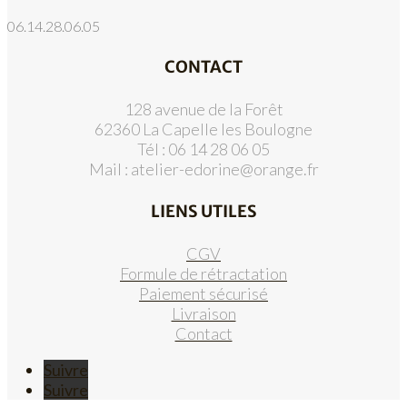
06.14.28.06.05
CONTACT
128 avenue de la Forêt
62360 La Capelle les Boulogne
Tél : 06 14 28 06 05
Mail :
atelier-edorine@orange.fr
LIENS UTILES
CGV
Formule de rétractation
Paiement sécurisé
Livraison
Contact
Suivre
Suivre