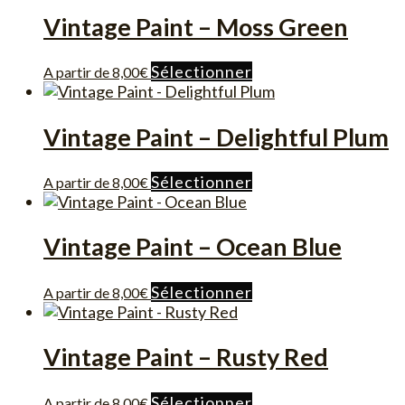
Vintage Paint – Moss Green
Ce
Sélectionner
A partir de
8,00
€
produit
a
plusieurs
Vintage Paint – Delightful Plum
variations.
Les
Ce
Sélectionner
A partir de
8,00
€
options
produit
peuvent
a
être
plusieurs
Vintage Paint – Ocean Blue
choisies
variations.
sur
Les
la
Ce
Sélectionner
A partir de
8,00
€
options
page
produit
peuvent
du
a
être
produit
plusieurs
Vintage Paint – Rusty Red
choisies
variations.
sur
Les
la
Ce
Sélectionner
A partir de
8,00
€