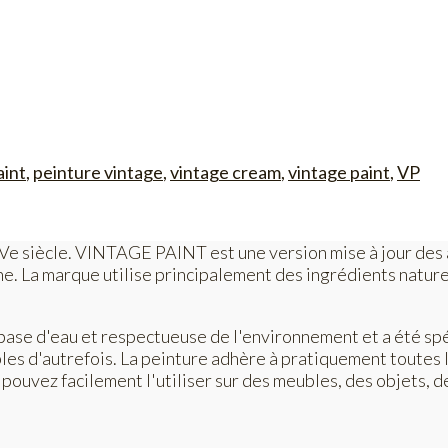
aint
,
peinture vintage
,
vintage cream
,
vintage paint
,
VP
u XIVe siècle. VINTAGE PAINT est une version mise à jour des
e. La marque utilise principalement des ingrédients naturel
base d'eau et respectueuse de l'environnement et a été sp
s d'autrefois. La peinture adhère à pratiquement toutes les 
ouvez facilement l'utiliser sur des meubles, des objets, des