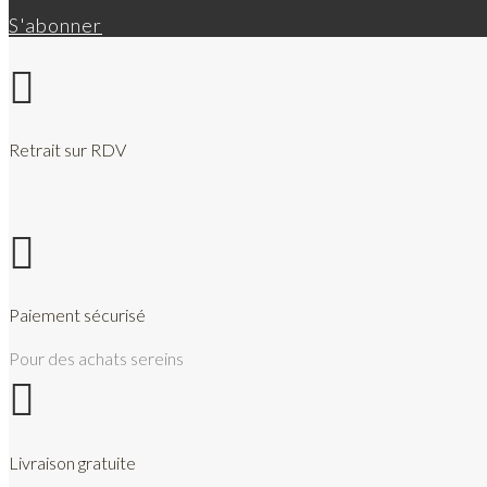
produit
S'abonner

Retrait sur RDV

Paiement sécurisé
Pour des achats sereins

Livraison gratuite