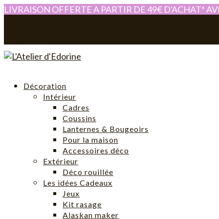
LIVRAISON OFFERTE A PARTIR DE 49€ D'ACHAT* A
0614280605
atelier-edorine@orange.fr
Mon compte
0 Article
Décoration
Intérieur
Cadres
Coussins
Lanternes & Bougeoirs
Pour la maison
Accessoires déco
Extérieur
Déco rouillée
Les idées Cadeaux
Jeux
Kit rasage
Alaskan maker