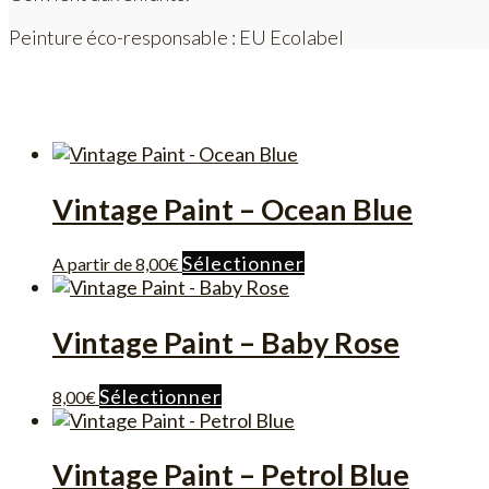
Peinture éco-responsable : EU Ecolabel
Vintage Paint – Ocean Blue
Ce
Sélectionner
A partir de
8,00
€
produit
a
plusieurs
Vintage Paint – Baby Rose
variations.
Les
Ce
Sélectionner
8,00
€
options
produit
peuvent
a
être
plusieurs
Vintage Paint – Petrol Blue
choisies