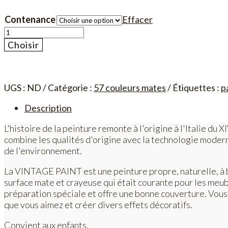
Contenance
Effacer
quantité
de
Choisir
Vintage
Paint
-
Vintage
UGS :
ND
Catégorie :
57 couleurs mates
Étiquettes :
p
Cream
Description
L'histoire de la peinture remonte à l'origine à l'Italie d
combine les qualités d'origine avec la technologie modern
de l'environnement.
La VINTAGE PAINT est une peinture propre, naturelle, à 
surface mate et crayeuse qui était courante pour les meuble
préparation spéciale et offre une bonne couverture. Vous p
que vous aimez et créer divers effets décoratifs.
Convient aux enfants.