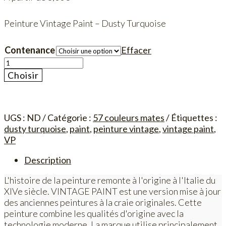
Peinture Vintage Paint – Dusty Turquoise
Contenance
Effacer
quantité
de
Choisir
Vintage
Paint
-
Dusty
UGS :
ND
Catégorie :
57 couleurs mates
Étiquettes :
Turquoise
dusty turquoise
,
paint
,
peinture vintage
,
vintage paint
,
VP
Description
L'histoire de la peinture remonte à l'origine à l'Italie du
XIVe siècle. VINTAGE PAINT est une version mise à jour
des anciennes peintures à la craie originales. Cette
peinture combine les qualités d'origine avec la
technologie moderne. La marque utilise principalement