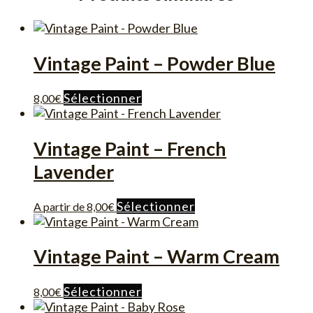
Vintage Paint – Powder Blue
Ce
Sélectionner
8,00
€
produit
a
plusieurs
Vintage Paint – French
variations.
Lavender
Les
options
peuvent
Ce
Sélectionner
A partir de
8,00
€
être
produit
choisies
a
sur
plusieurs
Vintage Paint – Warm Cream
la
variations.
page
Les
Ce
Sélectionner
8,00
€
du
options
produit
produit
peuvent