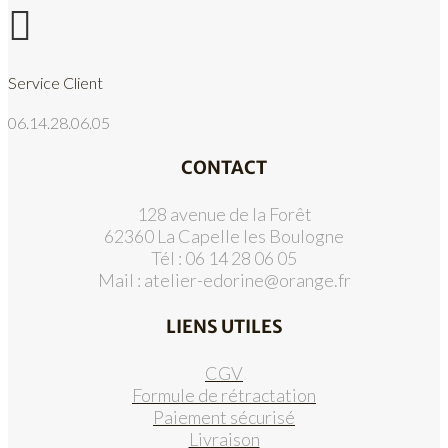

Service Client
06.14.28.06.05
CONTACT
128 avenue de la Forêt
62360 La Capelle les Boulogne
Tél : 06 14 28 06 05
Mail :
atelier-edorine@orange.fr
LIENS UTILES
CGV
Formule de rétractation
Paiement sécurisé
Livraison