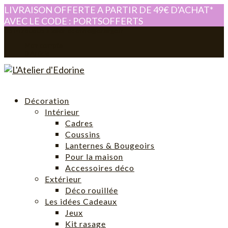
LIVRAISON OFFERTE A PARTIR DE 49€ D'ACHAT*
AVEC LE CODE : PORTSOFFERTS
0614280605
atelier-edorine@orange.fr
Mon compte
0 Article
Décoration
Intérieur
Cadres
Coussins
Lanternes & Bougeoirs
Pour la maison
Accessoires déco
Extérieur
Déco rouillée
Les idées Cadeaux
Jeux
Kit rasage