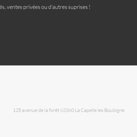
s, ventes privées ou d'autres suprises !
128 avenue de la forêt 62360 La Capelle les Boulogne