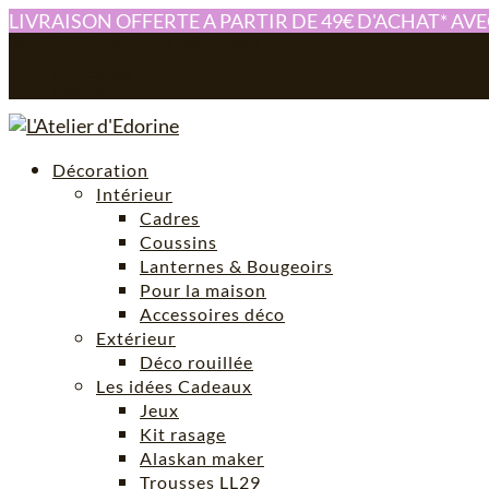
LIVRAISON OFFERTE A PARTIR DE 49€ D'ACHAT* AV
0614280605
atelier-edorine@orange.fr
Mon compte
0 Article
Décoration
Intérieur
Cadres
Coussins
Lanternes & Bougeoirs
Pour la maison
Accessoires déco
Extérieur
Déco rouillée
Les idées Cadeaux
Jeux
Kit rasage
Alaskan maker
Trousses LL29