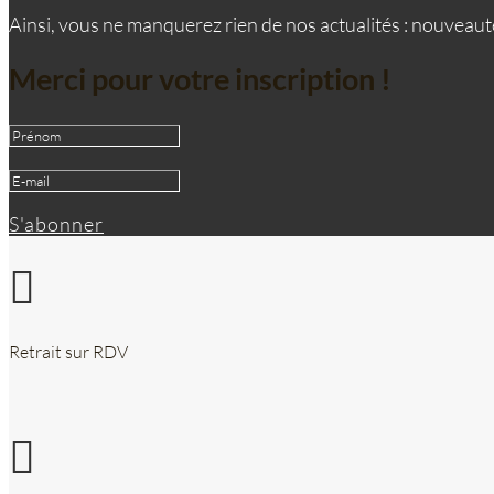
Ainsi, vous ne manquerez rien de nos actualités : nouveauté
Merci pour votre inscription !
S'abonner

Retrait sur RDV
