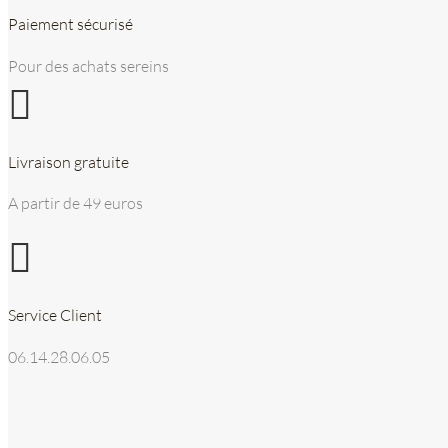
Paiement sécurisé
Pour des achats sereins

Livraison gratuite
A partir de 49 euros

Service Client
06.14.28.06.05