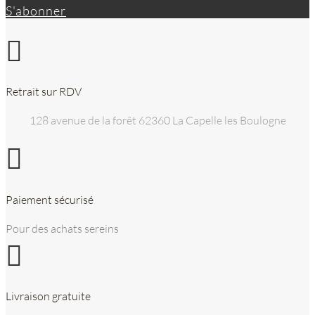
S'abonner

Retrait sur RDV
128 avenue de la forêt 62360 La Capelle les Boulogne

Paiement sécurisé
Pour des achats sereins

Livraison gratuite