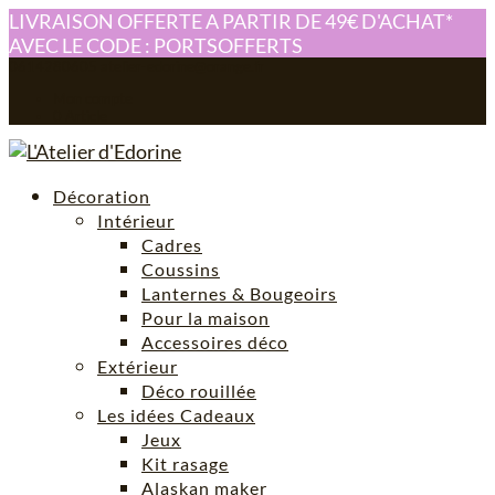
LIVRAISON OFFERTE A PARTIR DE 49€ D'ACHAT*
AVEC LE CODE : PORTSOFFERTS
0614280605
atelier-edorine@orange.fr
Mon compte
0 Article
Décoration
Intérieur
Cadres
Coussins
Lanternes & Bougeoirs
Pour la maison
Accessoires déco
Extérieur
Déco rouillée
Les idées Cadeaux
Jeux
Kit rasage
Alaskan maker