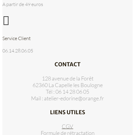
A partir de 49 euros

Service Client
06.14.28.06.05
CONTACT
128 avenue de la Forêt
62360 La Capelle les Boulogne
Tél : 06 14 28 06 05
Mail :
atelier-edorine@orange.fr
LIENS UTILES
CGV
Formule de rétractation