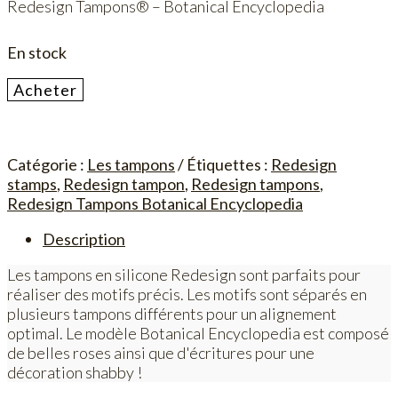
Redesign Tampons® – Botanical Encyclopedia
En stock
quantité
Acheter
de
Botanical
Encyclopedia
Catégorie :
Les tampons
Étiquettes :
Redesign
stamps
,
Redesign tampon
,
Redesign tampons
,
Redesign Tampons Botanical Encyclopedia
Description
Les tampons en silicone Redesign sont parfaits pour
réaliser des motifs précis. Les motifs sont séparés en
plusieurs tampons différents pour un alignement
optimal. Le modèle Botanical Encyclopedia est composé
de belles roses ainsi que d'écritures pour une
décoration shabby !