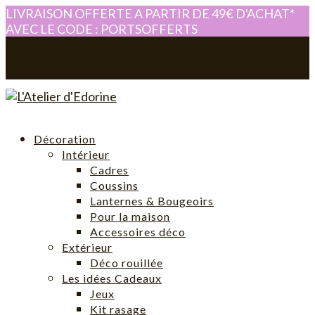
LIVRAISON OFFERTE A PARTIR DE 49€ D'ACHAT*
AVEC LE CODE : PORTSOFFERTS
0614280605
atelier-edorine@orange.fr
Mon compte
0 Article
Décoration
Intérieur
Cadres
Coussins
Lanternes & Bougeoirs
Pour la maison
Accessoires déco
Extérieur
Déco rouillée
Les idées Cadeaux
Jeux
Kit rasage