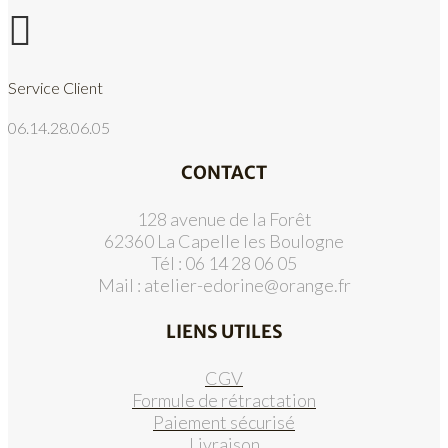

Service Client
06.14.28.06.05
CONTACT
128 avenue de la Forêt
62360 La Capelle les Boulogne
Tél : 06 14 28 06 05
Mail :
atelier-edorine@orange.fr
LIENS UTILES
CGV
Formule de rétractation
Paiement sécurisé
Livraison