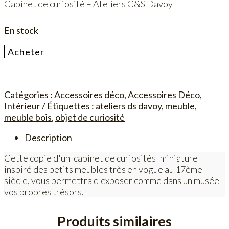
Cabinet de curiosité – Ateliers C&S Davoy
En stock
quantité
Acheter
de
Cabinet
de
Catégories :
Accessoires déco
,
Accessoires Déco
,
curiosité
Intérieur
Étiquettes :
ateliers ds davoy
,
meuble
,
meuble bois
,
objet de curiosité
Description
Cette copie d'un 'cabinet de curiosités' miniature
inspiré des petits meubles très en vogue au 17ème
siècle, vous permettra d'exposer comme dans un musée
vos propres trésors.
Produits similaires