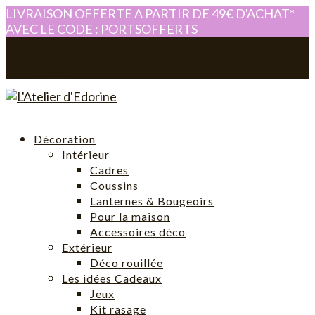
LIVRAISON OFFERTE A PARTIR DE 49€ D'ACHAT*
AVEC LE CODE : PORTSOFFERTS
0614280605
atelier-edorine@orange.fr
Mon compte
0 Article
Décoration
Intérieur
Cadres
Coussins
Lanternes & Bougeoirs
Pour la maison
Accessoires déco
Extérieur
Déco rouillée
Les idées Cadeaux
Jeux
Kit rasage