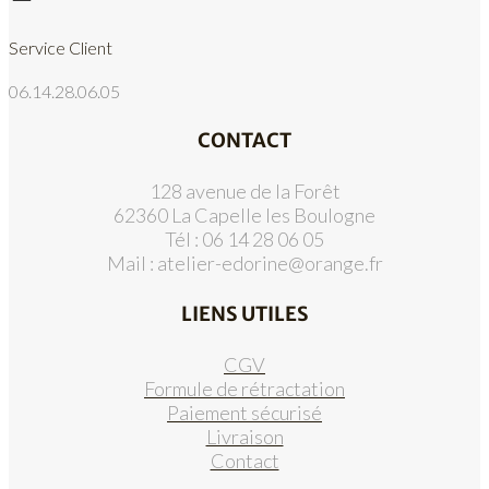
Service Client
06.14.28.06.05
CONTACT
128 avenue de la Forêt
62360 La Capelle les Boulogne
Tél : 06 14 28 06 05
Mail :
atelier-edorine@orange.fr
LIENS UTILES
CGV
Formule de rétractation
Paiement sécurisé
Livraison
Contact