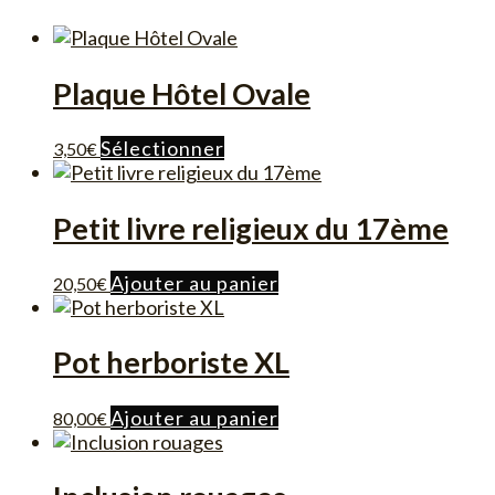
Plaque Hôtel Ovale
Ce
Sélectionner
3,50
€
produit
a
plusieurs
Petit livre religieux du 17ème
variations.
Les
Ajouter au panier
20,50
€
options
peuvent
être
Pot herboriste XL
choisies
sur
la
Ajouter au panier
80,00
€
page
du
produit