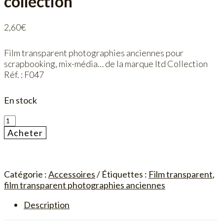
collection
2,60
€
Film transparent photographies anciennes pour
scrapbooking, mix-média… de la marque Itd Collection
Réf. : F047
En stock
quantité
de
Acheter
Feuille
Transparente
Photographies
Anciennes
Catégorie :
Accessoires
Étiquettes :
Film transparent
,
Itd
film transparent photographies anciennes
collection
Description