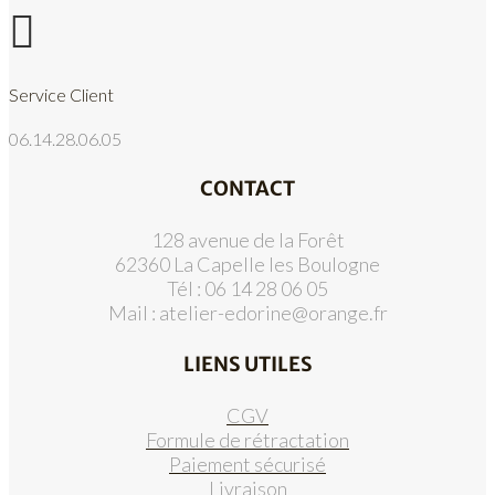

Service Client
06.14.28.06.05
CONTACT
128 avenue de la Forêt
62360 La Capelle les Boulogne
Tél : 06 14 28 06 05
Mail :
atelier-edorine@orange.fr
LIENS UTILES
CGV
Formule de rétractation
Paiement sécurisé
Livraison