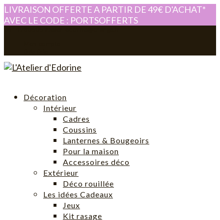
LIVRAISON OFFERTE A PARTIR DE 49€ D'ACHAT*
AVEC LE CODE : PORTSOFFERTS
0614280605
atelier-edorine@orange.fr
Mon compte
0 Article
Décoration
Intérieur
Cadres
Coussins
Lanternes & Bougeoirs
Pour la maison
Accessoires déco
Extérieur
Déco rouillée
Les idées Cadeaux
Jeux
Kit rasage