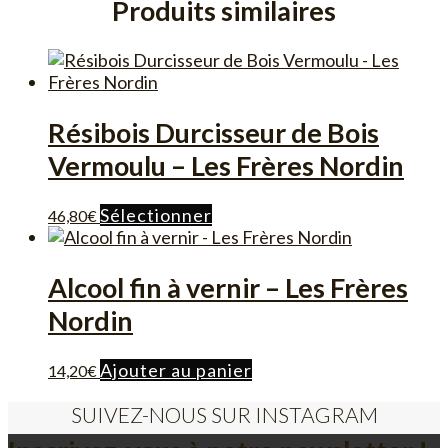
Produits similaires
Résibois Durcisseur de Bois
Vermoulu – Les Frères Nordin
Ce
Sélectionner
46,80
€
produit
a
plusieurs
Alcool fin à vernir – Les Frères
variations.
Nordin
Les
options
peuvent
Ajouter au panier
14,20
€
être
choisies
SUIVEZ-NOUS SUR INSTAGRAM
sur