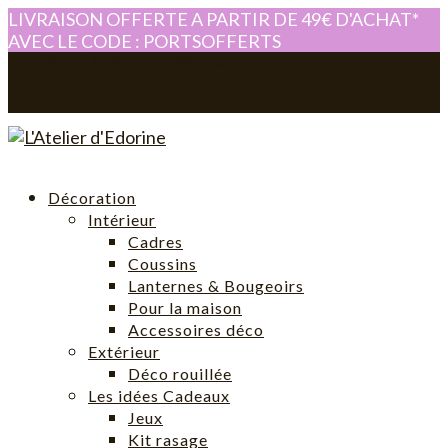
LIVRAISON OFFERTE A PARTIR DE 49€ D'ACHAT*
AVEC LE CODE : PORTSOFFERTS
0614280605
atelier-edorine@orange.fr
Mon compte
0 Article
Décoration
Intérieur
Cadres
Coussins
Lanternes & Bougeoirs
Pour la maison
Accessoires déco
Extérieur
Déco rouillée
Les idées Cadeaux
Jeux
Kit rasage