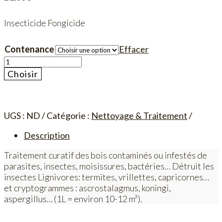
Insecticide Fongicide
Contenance
Effacer
quantité
de
Choisir
Insecticide
Fongicide
–
Les
UGS :
ND
Catégorie :
Nettoyage & Traitement
Frères
Description
Nordin
Traitement curatif des bois contaminés ou infestés de
parasites, insectes, moisissures, bactéries… Détruit les
insectes Lignivores: termites, vrillettes, capricornes…
et cryptogrammes : ascrostalagmus, koningi,
aspergillus… (1L = environ 10-12 m²).