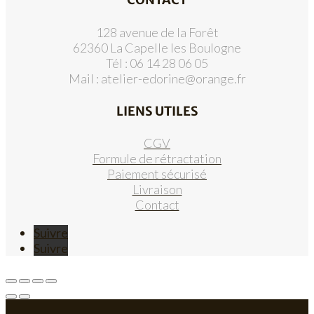
128 avenue de la Forêt
62360 La Capelle les Boulogne
Tél : 06 14 28 06 05
Mail :
atelier-edorine@orange.fr
LIENS UTILES
CGV
Formule de rétractation
Paiement sécurisé
Livraison
Contact
Suivre
Suivre