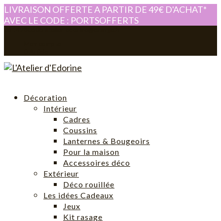
LIVRAISON OFFERTE A PARTIR DE 49€ D'ACHAT*
AVEC LE CODE : PORTSOFFERTS
0614280605
atelier-edorine@orange.fr
Mon compte
0 Article
Décoration
Intérieur
Cadres
Coussins
Lanternes & Bougeoirs
Pour la maison
Accessoires déco
Extérieur
Déco rouillée
Les idées Cadeaux
Jeux
Kit rasage