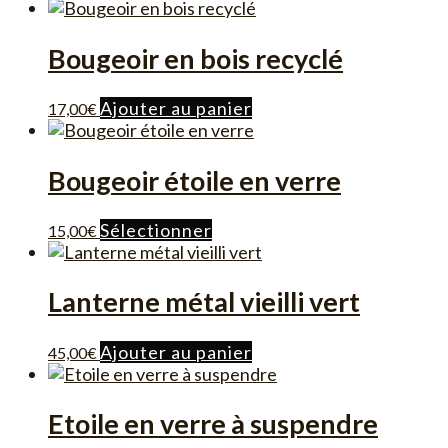
Bougeoir en bois recyclé
Ajouter au panier
17,00
€
Bougeoir étoile en verre
Ce
Sélectionner
15,00
€
produit
a
plusieurs
Lanterne métal vieilli vert
variations.
Les
Ajouter au panier
45,00
€
options
peuvent
être
Etoile en verre à suspendre
choisies