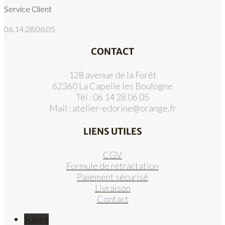
Service Client
06.14.28.06.05
CONTACT
128 avenue de la Forêt
62360 La Capelle les Boulogne
Tél : 06 14 28 06 05
Mail :
atelier-edorine@orange.fr
LIENS UTILES
CGV
Formule de rétractation
Paiement sécurisé
Livraison
Contact
Suivre