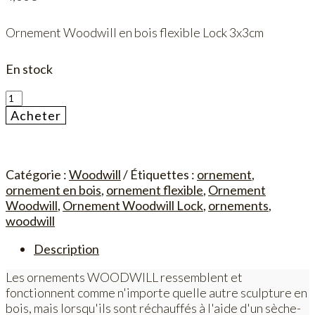
Ornement Woodwill en bois flexible Lock 3x3cm
En stock
quantité
de
Acheter
Ornement
Woodwill
Lock
3x3cm
Catégorie :
Woodwill
Étiquettes :
ornement
,
ornement en bois
,
ornement flexible
,
Ornement
Woodwill
,
Ornement Woodwill Lock
,
ornements
,
woodwill
Description
Les ornements WOODWILL ressemblent et
fonctionnent comme n'importe quelle autre sculpture en
bois, mais lorsqu'ils sont réchauffés à l'aide d'un sèche-