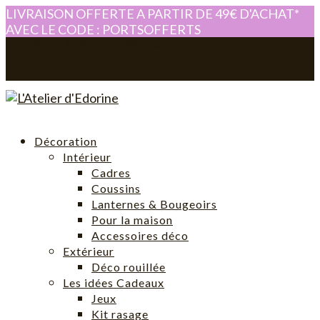
LIVRAISON OFFERTE A PARTIR DE 49€ D'ACHAT*
AVEC LE CODE : PORTSOFFERTS
0614280605
atelier-edorine@orange.fr
Mon compte
0 Article
Décoration
Intérieur
Cadres
Coussins
Lanternes & Bougeoirs
Pour la maison
Accessoires déco
Extérieur
Déco rouillée
Les idées Cadeaux
Jeux
Kit rasage