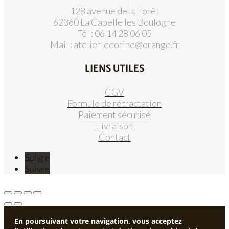
128 avenue de la Forêt
62360 La Capelle les Boulogne
Tél : 06 14 28 06 05
Mail :
atelier-edorine@orange.fr
LIENS UTILES
CGV
Formule de rétractation
Paiement sécurisé
Livraison
Contact
Suivre
Suivre
En poursuivant votre navigation, vous acceptez