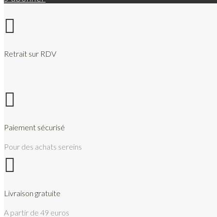

Retrait sur RDV

Paiement sécurisé
Pour des achats sereins

Livraison gratuite
A partir de 49 euros