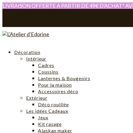
LIVRAISON OFFERTE A PARTIR DE 49€ D'ACHAT* A
0614280605
atelier-edorine@orange.fr
Mon compte
0 Article
Décoration
Intérieur
Cadres
Coussins
Lanternes & Bougeoirs
Pour la maison
Accessoires déco
Extérieur
Déco rouillée
Les idées Cadeaux
Jeux
Kit rasage
Alaskan maker