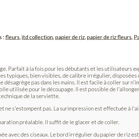
s :
fleurs
,
itd collection
,
papier de riz
,
papier de riz fleurs
,
Pa
e. Parfait à la fois pour les débutants et les utilisateurs 
es typiques, bien visibles, de calibre irrégulier, disposées 
e désagrège pas dans les mains. Il est facile à coller sur n
olle utilisée pour le découpage. Il est possible de l'allong
technique de la serviette.
e et ne s'estompent pas. La surimpression est effectuée à l'
tion préalable. Il suffit de le glacer et de coller.
e avec des ciseaux. Le bord irrégulier du papier de riz est 