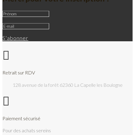
S'abonner

Retrait sur RDV
128 avenue de la forêt 62360 La Capelle les Boulogne

Paiement sécurisé
Pour des achats sereins