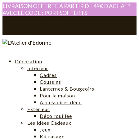
LIVRAISON OFFERTE A PARTIR DE 49€ D'ACHAT*
AVEC LE CODE : PORTSOFFERTS
0614280605
atelier-edorine@orange.fr
Mon compte
0 Article
Décoration
Intérieur
Cadres
Coussins
Lanternes & Bougeoirs
Pour la maison
Accessoires déco
Extérieur
Déco rouillée
Les idées Cadeaux
Jeux
Kit rasage