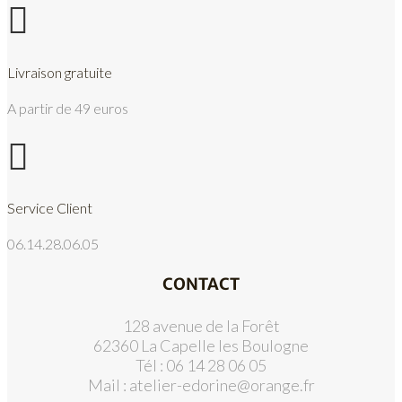

Livraison gratuite
A partir de 49 euros

Service Client
06.14.28.06.05
CONTACT
128 avenue de la Forêt
62360 La Capelle les Boulogne
Tél : 06 14 28 06 05
Mail :
atelier-edorine@orange.fr