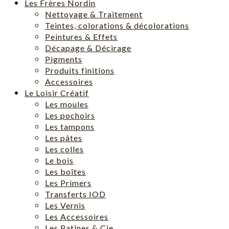
Les Frères Nordin
Nettoyage & Traitement
Teintes, colorations & décolorations
Peintures & Effets
Décapage & Décirage
Pigments
Produits finitions
Accessoires
Le Loisir Créatif
Les moules
Les pochoirs
Les tampons
Les pâtes
Les colles
Le bois
Les boîtes
Les Primers
Transferts IOD
Les Vernis
Les Accessoires
Les Patines & Cie