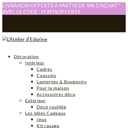
LIVRAISON OFFERTE A PARTIR DE 49€ D'ACHAT*
AVEC LE CODE : PORTSOFFERTS
0614280605
atelier-edorine@orange.fr
Mon compte
0 Article
Décoration
Intérieur
Cadres
Coussins
Lanternes & Bougeoirs
Pour la maison
Accessoires déco
Extérieur
Déco rouillée
Les idées Cadeaux
Jeux
Kit rasage