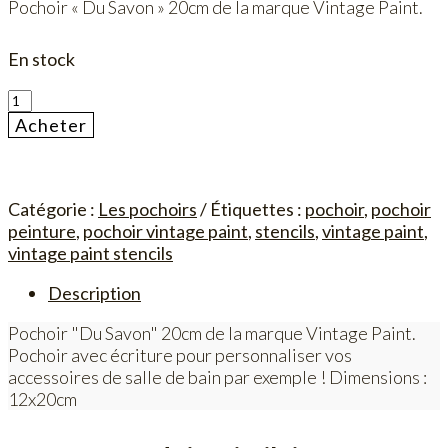
Pochoir « Du Savon » 20cm de la marque Vintage Paint.
En stock
quantité
de
Acheter
Pochoir
"Du
Savon"
20cm
Catégorie :
Les pochoirs
Étiquettes :
pochoir
,
pochoir
peinture
,
pochoir vintage paint
,
stencils
,
vintage paint
,
vintage paint stencils
Description
Pochoir "Du Savon" 20cm de la marque Vintage Paint.
Pochoir avec écriture pour personnaliser vos
accessoires de salle de bain par exemple ! Dimensions :
12x20cm