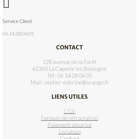

Service Client
06.14.28.06.05
CONTACT
128 avenue de la Forêt
62360 La Capelle les Boulogne
Tél : 06 14 28 06 05
Mail :
atelier-edorine@orange.fr
LIENS UTILES
CGV
Formule de rétractation
Paiement sécurisé
Livraison
Contact