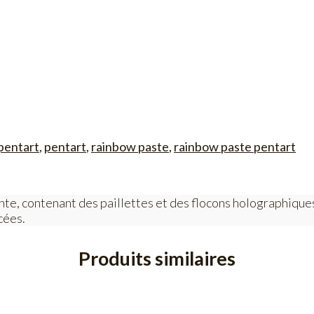
pentart
,
pentart
,
rainbow paste
,
rainbow paste pentart
te, contenant des paillettes et des flocons holographiques 
cées.
Produits similaires