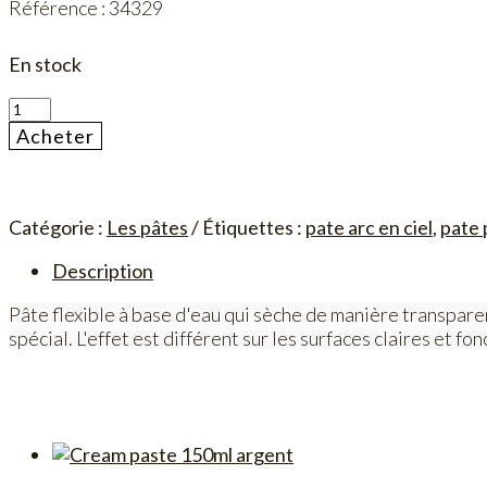
Référence : 34329
En stock
quantité
de
Acheter
Rainbow
Paste
150ml
Catégorie :
Les pâtes
Étiquettes :
pate arc en ciel
,
pate 
Description
Pâte flexible à base d'eau qui sèche de manière transparen
spécial. L'effet est différent sur
les surfaces claires et fon