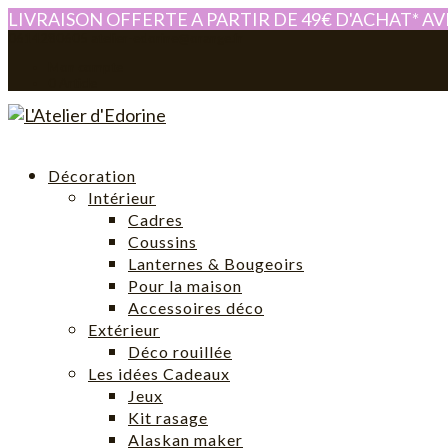
LIVRAISON OFFERTE A PARTIR DE 49€ D'ACHAT* A
0614280605
atelier-edorine@orange.fr
Mon compte
0 Article
Décoration
Intérieur
Cadres
Coussins
Lanternes & Bougeoirs
Pour la maison
Accessoires déco
Extérieur
Déco rouillée
Les idées Cadeaux
Jeux
Kit rasage
Alaskan maker