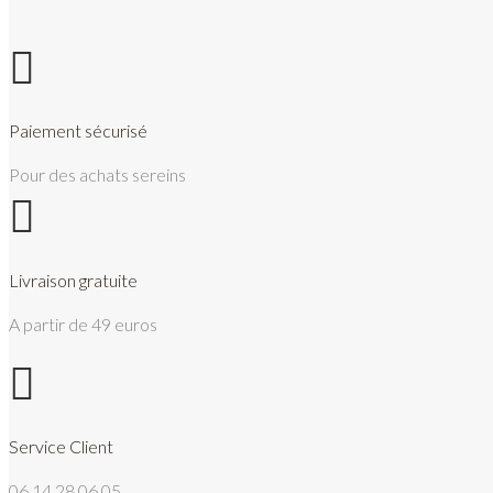

Paiement sécurisé
Pour des achats sereins

Livraison gratuite
A partir de 49 euros

Service Client
06.14.28.06.05