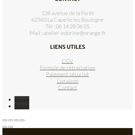
128 avenue de la Forêt
62360 La Capelle les Boulogne
Tél : 06 14 28 06 05
Mail :
atelier-edorine@orange.fr
LIENS UTILES
CGV
Formule de rétractation
Paiement sécurisé
Livraison
Contact
Suivre
Suivre