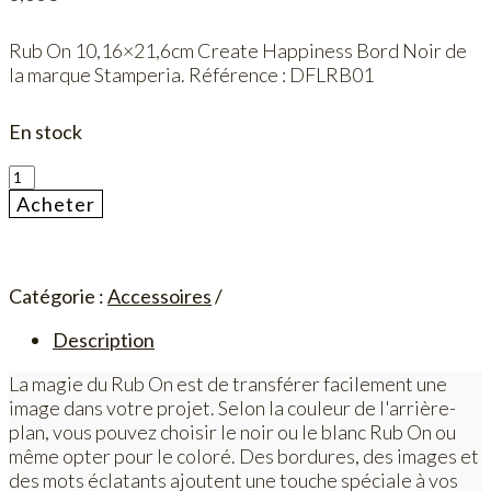
Rub On 10,16×21,6cm Create Happiness Bord Noir de
la marque Stamperia. Référence : DFLRB01
En stock
quantité
de
Acheter
Rub
On
10,16x21,6cm
Create
Catégorie :
Accessoires
Hapiness
Description
Bord
Noir
La magie du Rub On est de transférer facilement une
image dans votre projet. Selon la couleur de l'arrière-
plan, vous pouvez choisir le noir ou le blanc Rub On ou
même opter pour le coloré. Des bordures, des images et
des mots éclatants ajoutent une touche spéciale à vos