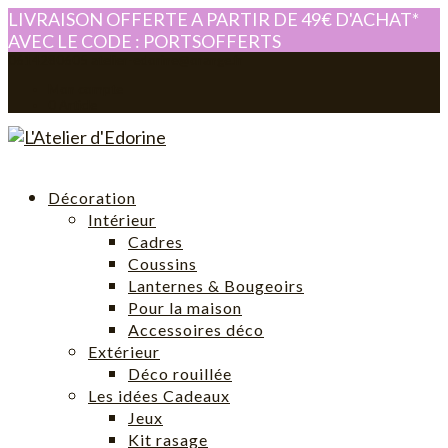
LIVRAISON OFFERTE A PARTIR DE 49€ D'ACHAT*
AVEC LE CODE : PORTSOFFERTS
0614280605
atelier-edorine@orange.fr
Mon compte
0 Article
Décoration
Intérieur
Cadres
Coussins
Lanternes & Bougeoirs
Pour la maison
Accessoires déco
Extérieur
Déco rouillée
Les idées Cadeaux
Jeux
Kit rasage