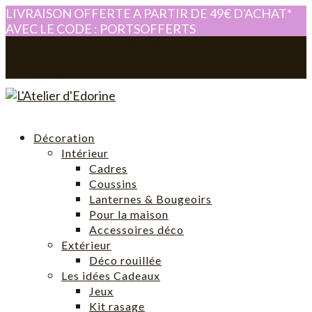
LIVRAISON OFFERTE A PARTIR DE 49€ D'ACHAT*
AVEC LE CODE : PORTSOFFERTS
0614280605
atelier-edorine@orange.fr
Mon compte
0 Article
Décoration
Intérieur
Cadres
Coussins
Lanternes & Bougeoirs
Pour la maison
Accessoires déco
Extérieur
Déco rouillée
Les idées Cadeaux
Jeux
Kit rasage