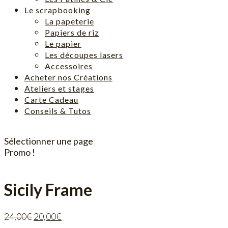
Le scrapbooking
La papeterie
Papiers de riz
Le papier
Les découpes lasers
Accessoires
Acheter nos Créations
Ateliers et stages
Carte Cadeau
Conseils & Tutos
Sélectionner une page
Promo !
Sicily Frame
Le
Le
24,00
€
20,00
€
prix
prix