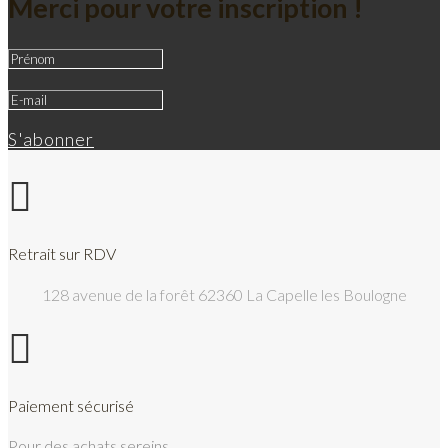
Merci pour votre inscription !
S'abonner

Retrait sur RDV
128 avenue de la forêt 62360 La Capelle les Boulogne

Paiement sécurisé
Pour des achats sereins