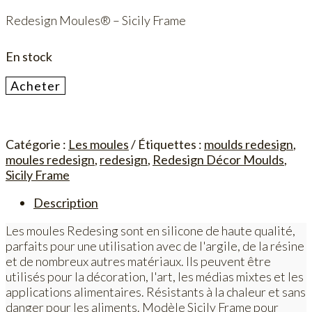
initial
actuel
Redesign Moules® – Sicily Frame
était :
est :
24,00€.
20,00€.
En stock
quantité
Acheter
de
Sicily
Frame
Catégorie :
Les moules
Étiquettes :
moulds redesign
,
moules redesign
,
redesign
,
Redesign Décor Moulds
,
Sicily Frame
Description
Les moules Redesing sont en silicone de haute qualité,
parfaits pour une utilisation avec de l'argile, de la résine
et de nombreux autres matériaux. Ils peuvent être
utilisés pour la décoration, l'art, les médias mixtes et les
applications alimentaires. Résistants à la chaleur et sans
danger pour les aliments. Modèle Sicily Frame pour