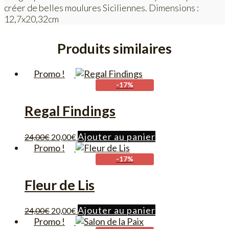
créer de belles moulures Siciliennes. Dimensions :
12,7x20,32cm
Produits similaires
Promo !
-17%
Regal Findings
Le
Le
Ajouter au panier
24,00
€
20,00
€
prix
prix
Promo !
initial
actuel
-17%
était :
est :
24,00€.
20,00€.
Fleur de Lis
Le
Le
Ajouter au panier
24,00
€
20,00
€
prix
prix
Promo !
initial
actuel