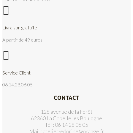

Livraison gratuite
A partir de 49 euros

Service Client
06.14.28.06.05
CONTACT
128 avenue de la Forêt
62360 La Capelle les Boulogne
Tél : 06 14 28 06 05
Mail :
atelier-edorine@orange.fr