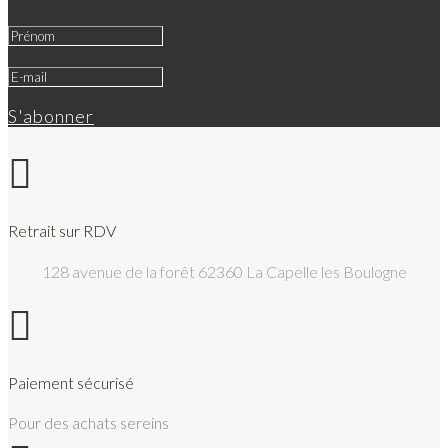
S'abonner

Retrait sur RDV
128 avenue de la forêt 62360 La Capelle les Boulogne

Paiement sécurisé
Pour des achats sereins