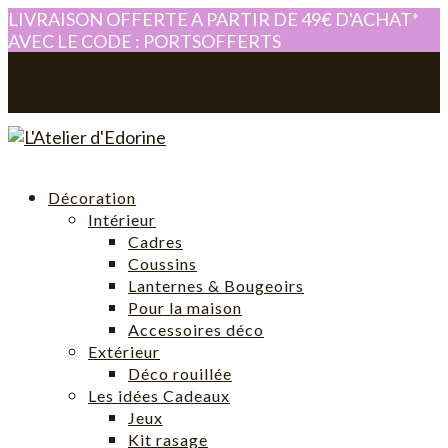
LIVRAISON OFFERTE A PARTIR DE 49€ D'ACHAT*
AVEC LE CODE : PORTSOFFERTS
0614280605
atelier-edorine@orange.fr
Mon compte
0 Article
Décoration
Intérieur
Cadres
Coussins
Lanternes & Bougeoirs
Pour la maison
Accessoires déco
Extérieur
Déco rouillée
Les idées Cadeaux
Jeux
Kit rasage