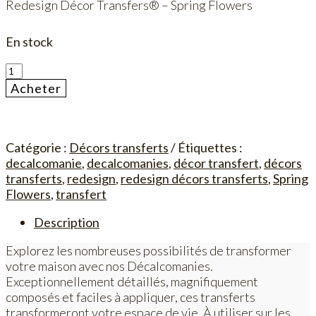
Redesign Décor Transfers® – Spring Flowers
En stock
quantité
de
Acheter
Spring
Flowers
Catégorie :
Décors transferts
Étiquettes :
decalcomanie
,
decalcomanies
,
décor transfert
,
décors
transferts
,
redesign
,
redesign décors transferts
,
Spring
Flowers
,
transfert
Description
Explorez les nombreuses possibilités de transformer
votre maison avec nos Décalcomanies.
Exceptionnellement détaillés, magnifiquement
composés et faciles à appliquer, ces transferts
transformeront votre espace de vie. À utiliser sur les