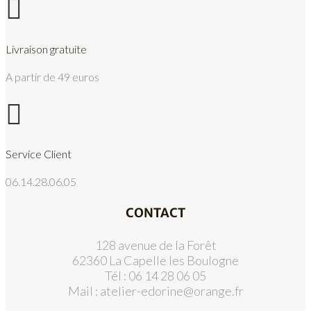

Livraison gratuite
A partir de 49 euros

Service Client
06.14.28.06.05
CONTACT
128 avenue de la Forêt
62360 La Capelle les Boulogne
Tél : 06 14 28 06 05
Mail :
atelier-edorine@orange.fr