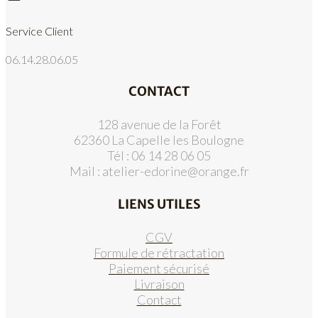
Service Client
06.14.28.06.05
CONTACT
128 avenue de la Forêt
62360 La Capelle les Boulogne
Tél : 06 14 28 06 05
Mail :
atelier-edorine@orange.fr
LIENS UTILES
CGV
Formule de rétractation
Paiement sécurisé
Livraison
Contact