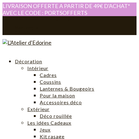
LIVRAISON OFFERTE A PARTIR DE 49€ D'ACHAT*
AVEC LE CODE : PORTSOFFERTS
0614280605
atelier-edorine@orange.fr
Mon compte
0 Article
Décoration
Intérieur
Cadres
Coussins
Lanternes & Bougeoirs
Pour la maison
Accessoires déco
Extérieur
Déco rouillée
Les idées Cadeaux
Jeux
Kit rasage