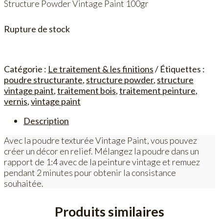
Structure Powder Vintage Paint 100gr
Rupture de stock
Catégorie :
Le traitement & les finitions
Étiquettes :
poudre structurante
,
structure powder
,
structure
vintage paint
,
traitement bois
,
traitement peinture
,
vernis
,
vintage paint
Description
Avec la poudre texturée Vintage Paint, vous pouvez
créer un décor en relief. Mélangez la poudre dans un
rapport de 1:4 avec de la peinture vintage et remuez
pendant 2 minutes pour obtenir la consistance
souhaitée.
Produits similaires