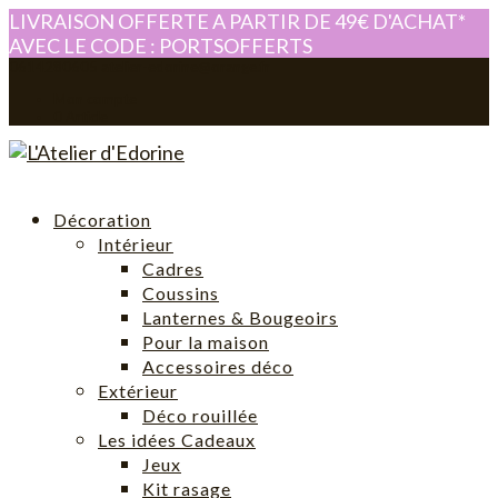
LIVRAISON OFFERTE A PARTIR DE 49€ D'ACHAT*
AVEC LE CODE : PORTSOFFERTS
0614280605
atelier-edorine@orange.fr
Mon compte
0 Article
Décoration
Intérieur
Cadres
Coussins
Lanternes & Bougeoirs
Pour la maison
Accessoires déco
Extérieur
Déco rouillée
Les idées Cadeaux
Jeux
Kit rasage