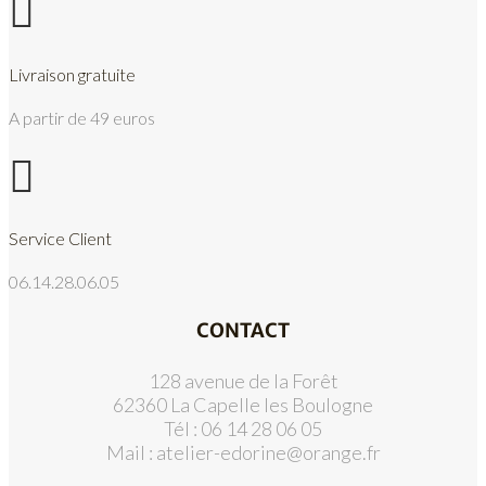

Livraison gratuite
A partir de 49 euros

Service Client
06.14.28.06.05
CONTACT
128 avenue de la Forêt
62360 La Capelle les Boulogne
Tél : 06 14 28 06 05
Mail :
atelier-edorine@orange.fr