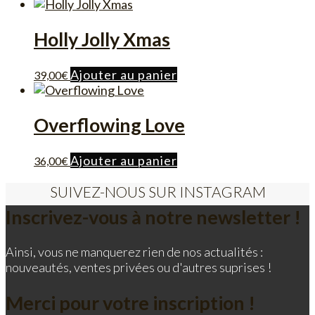
Holly Jolly Xmas
Ajouter au panier
39,00
€
Overflowing Love
Ajouter au panier
36,00
€
SUIVEZ-NOUS SUR INSTAGRAM
Inscrivez-vous à notre newsletter !
Ainsi, vous ne manquerez rien de nos actualités :
nouveautés, ventes privées ou d'autres suprises !
Merci pour votre inscription !