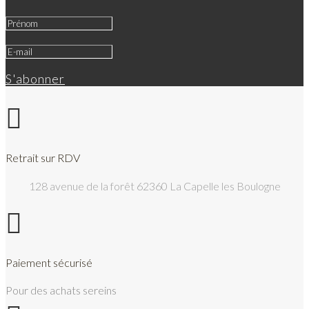
S'abonner

Retrait sur RDV
128 avenue de la forêt 62360 La Capelle les Boulogne

Paiement sécurisé
Pour des achats sereins