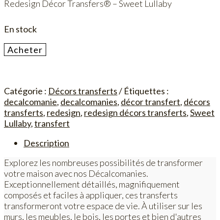
Redesign Décor Transfers® – Sweet Lullaby
En stock
quantité
Acheter
de
Sweet
Lullaby
Catégorie :
Décors transferts
Étiquettes :
decalcomanie
,
decalcomanies
,
décor transfert
,
décors
transferts
,
redesign
,
redesign décors transferts
,
Sweet
Lullaby
,
transfert
Description
Explorez les nombreuses possibilités de transformer
votre maison avec nos Décalcomanies.
Exceptionnellement détaillés, magnifiquement
composés et faciles à appliquer, ces transferts
transformeront votre espace de vie. À utiliser sur les
murs, les meubles, le bois, les portes et bien d'autres