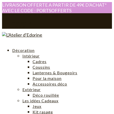
LIVRAISON OFFERTE A PARTIR DE 49€ D'ACHAT*
AVEC LE CODE : PORTSOFFERTS
0614280605
atelier-edorine@orange.fr
Mon compte
0 Article
Décoration
Intérieur
Cadres
Coussins
Lanternes & Bougeoirs
Pour la maison
Accessoires déco
Extérieur
Déco rouillée
Les idées Cadeaux
Jeux
Kit rasage