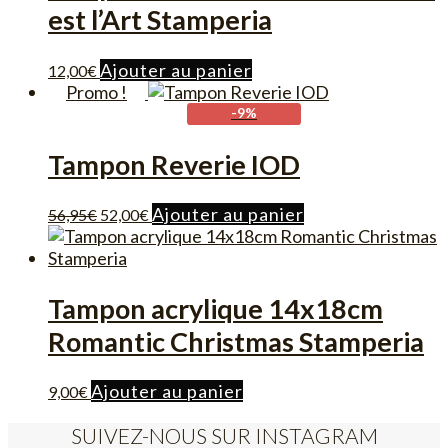
est l’Art Stamperia
Ajouter au panier
12,00
€
Promo !
-9%
Tampon Reverie IOD
Le
Le
Ajouter au panier
56,95
€
52,00
€
prix
prix
initial
actuel
était :
est :
56,95€.
52,00€.
Tampon acrylique 14x18cm
Romantic Christmas Stamperia
Ajouter au panier
9,00
€
SUIVEZ-NOUS SUR INSTAGRAM