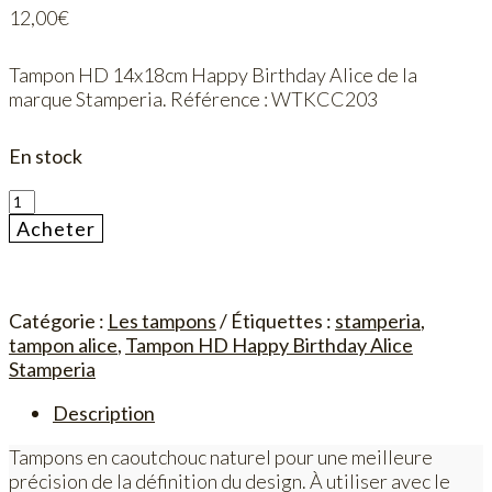
12,00
€
Tampon HD 14x18cm Happy Birthday Alice de la
marque Stamperia. Référence : WTKCC203
En stock
quantité
de
Acheter
Tampon
HD
14x18cm
Happy
Catégorie :
Les tampons
Étiquettes :
stamperia
,
Birthday
tampon alice
,
Tampon HD Happy Birthday Alice
Alice
Stamperia
Stamperia
Description
Tampons en caoutchouc naturel pour une meilleure
précision de la définition du design. À utiliser avec le