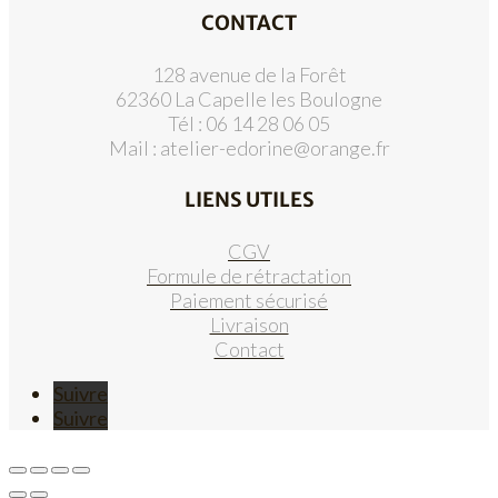
CONTACT
128 avenue de la Forêt
62360 La Capelle les Boulogne
Tél : 06 14 28 06 05
Mail :
atelier-edorine@orange.fr
LIENS UTILES
CGV
Formule de rétractation
Paiement sécurisé
Livraison
Contact
Suivre
Suivre