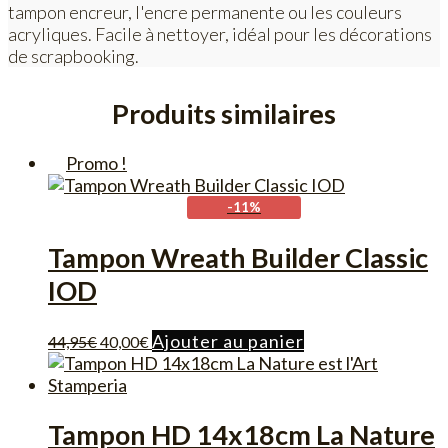
tampon encreur, l'encre permanente ou les couleurs
acryliques. Facile à nettoyer, idéal pour les décorations
de scrapbooking.
Produits similaires
Promo !
-11%
Tampon Wreath Builder Classic
IOD
Le
Le
Ajouter au panier
44,95
€
40,00
€
prix
prix
initial
actuel
était :
est :
44,95€.
40,00€.
Tampon HD 14x18cm La Nature