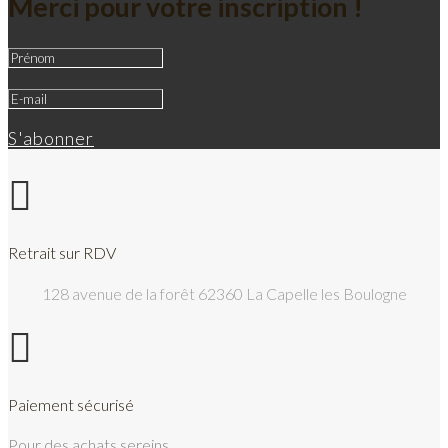
Merci pour votre inscription !
S'abonner

Retrait sur RDV
128 avenue de la forêt 62360 La Capelle les Boulogne

Paiement sécurisé
Pour des achats sereins