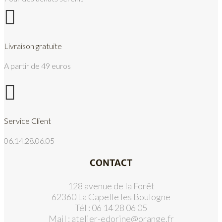

Livraison gratuite
A partir de 49 euros

Service Client
06.14.28.06.05
CONTACT
128 avenue de la Forêt
62360 La Capelle les Boulogne
Tél : 06 14 28 06 05
Mail :
atelier-edorine@orange.fr