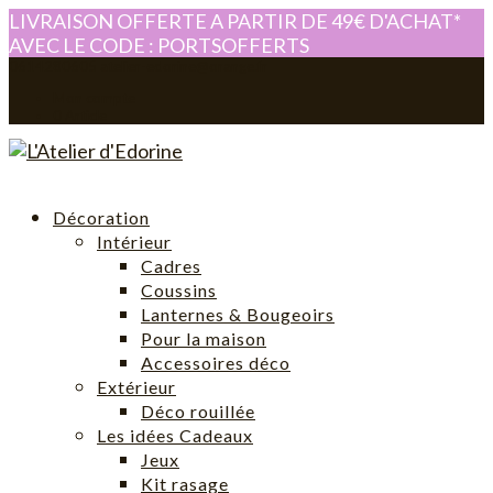
LIVRAISON OFFERTE A PARTIR DE 49€ D'ACHAT*
AVEC LE CODE : PORTSOFFERTS
0614280605
atelier-edorine@orange.fr
Mon compte
0 Article
Décoration
Intérieur
Cadres
Coussins
Lanternes & Bougeoirs
Pour la maison
Accessoires déco
Extérieur
Déco rouillée
Les idées Cadeaux
Jeux
Kit rasage