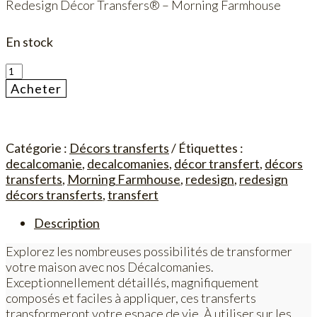
Redesign Décor Transfers® – Morning Farmhouse
En stock
quantité
de
Acheter
Morning
Farmhouse
Catégorie :
Décors transferts
Étiquettes :
decalcomanie
,
decalcomanies
,
décor transfert
,
décors
transferts
,
Morning Farmhouse
,
redesign
,
redesign
décors transferts
,
transfert
Description
Explorez les nombreuses possibilités de transformer
votre maison avec nos Décalcomanies.
Exceptionnellement détaillés, magnifiquement
composés et faciles à appliquer, ces transferts
transformeront votre espace de vie. À utiliser sur les