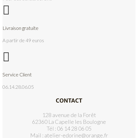

Livraison gratuite
A partir de 49 euros

Service Client
06.14.28.06.05
CONTACT
128 avenue de la Forêt
62360 La Capelle les Boulogne
Tél : 06 14 28 06 05
Mail :
atelier-edorine@orange.fr