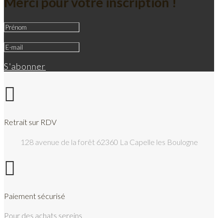
Merci pour votre inscription !
S'abonner

Retrait sur RDV
128 avenue de la forêt 62360 La Capelle les Boulogne

Paiement sécurisé
Pour des achats sereins