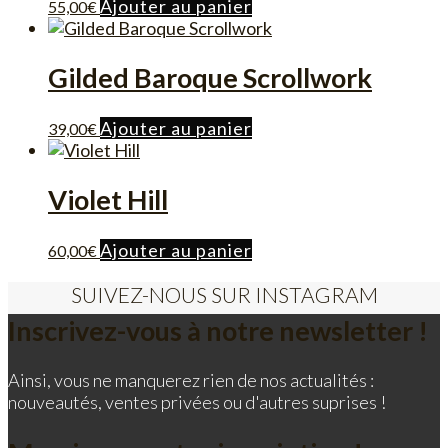
Ajouter au panier
55,00
€
Gilded Baroque Scrollwork
Ajouter au panier
39,00
€
Violet Hill
Ajouter au panier
60,00
€
SUIVEZ-NOUS SUR INSTAGRAM
Inscrivez-vous à notre newsletter !
Ainsi, vous ne manquerez rien de nos actualités :
nouveautés, ventes privées ou d'autres suprises !