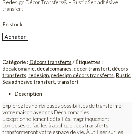
Redesign Décor Transfers® – Rustic Sea adhésive
transfert
En stock
quantité
Acheter
de
Rustic
Sea
Catégorie :
Décors transferts
Étiquettes :
adhésive
decalcomanie
,
decalcomanies
,
décor transfert
,
décors
transfert
transferts
,
redesign
,
redesign décors transferts
,
Rustic
Sea adhésive transfert
,
transfert
Description
Explorez les nombreuses possibilités de transformer
votre maison avec nos Décalcomanies.
Exceptionnellement détaillés, magnifiquement
composés et faciles à appliquer, ces transferts
transformeront votre espace de vie. À utiliser sur les