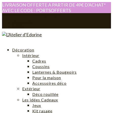
LIVRAISON OFFERTE A PARTIR DE 49€ D'ACHAT*
AVEC LE CODE : PORTSOFFERTS
0614280605
atelier-edorine@orange.fr
Mon compte
0 Article
Décoration
Intérieur
Cadres
Coussins
Lanternes & Bougeoirs
Pour la maison
Accessoires déco
Extérieur
Déco rouillée
Les idées Cadeaux
Jeux
Kit rasage