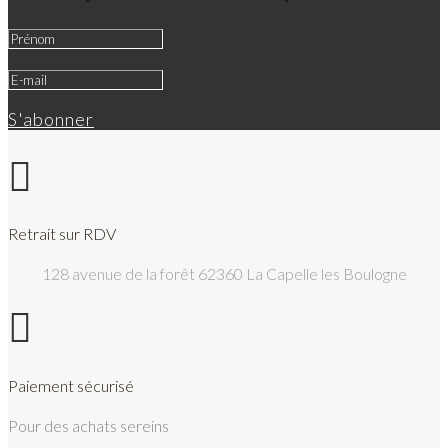
S'abonner

Retrait sur RDV
128 avenue de la forêt 62360 La Capelle les Boulogne

Paiement sécurisé
Pour des achats sereins