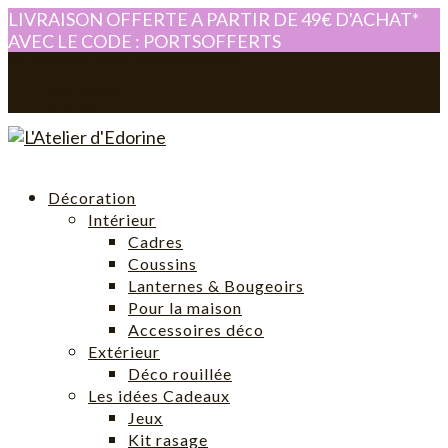
LIVRAISON OFFERTE A PARTIR DE 49€ D'ACHAT*
AVEC LE CODE : PORTSOFFERTS
0614280605
atelier-edorine@orange.fr
Mon compte
0 Article
Décoration
Intérieur
Cadres
Coussins
Lanternes & Bougeoirs
Pour la maison
Accessoires déco
Extérieur
Déco rouillée
Les idées Cadeaux
Jeux
Kit rasage