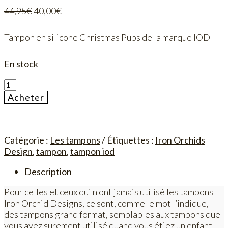
Le
Le
44,95
€
40,00
€
prix
prix
initial
actuel
Tampon en silicone Christmas Pups de la marque IOD
était :
est :
44,95€.
40,00€.
En stock
quantité
de
Acheter
Tampon
Christmas
Pups
IOD
Catégorie :
Les tampons
Étiquettes :
Iron Orchids
Design
,
tampon
,
tampon iod
Description
Pour celles et ceux qui n'ont jamais utilisé les tampons
Iron Orchid Designs, ce sont, comme le mot l’indique,
des tampons grand format, semblables aux tampons que
vous avez surement utilisé quand vous étiez un enfant -