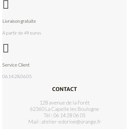

Livraison gratuite
A partir de 49 euros

Service Client
06.14.28.06.05
CONTACT
128 avenue de la Forêt
62360 La Capelle les Boulogne
Tél : 06 14 28 06 05
Mail :
atelier-edorine@orange.fr