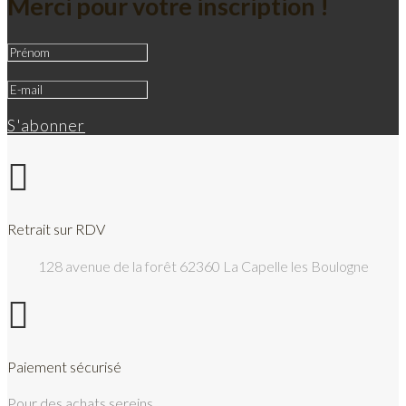
Merci pour votre inscription !
S'abonner

Retrait sur RDV
128 avenue de la forêt 62360 La Capelle les Boulogne

Paiement sécurisé
Pour des achats sereins