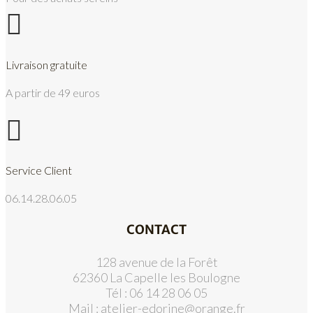

Livraison gratuite
A partir de 49 euros

Service Client
06.14.28.06.05
CONTACT
128 avenue de la Forêt
62360 La Capelle les Boulogne
Tél : 06 14 28 06 05
Mail :
atelier-edorine@orange.fr