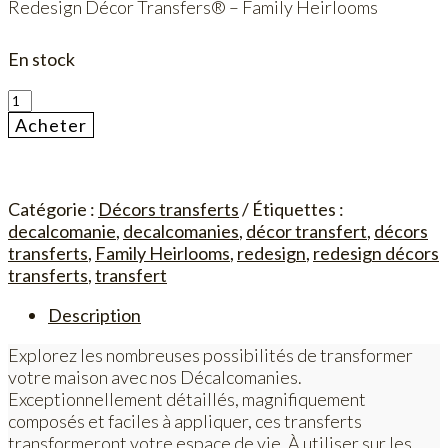
Redesign Décor Transfers® – Family Heirlooms
En stock
quantité
de
Acheter
Family
Heirlooms
Catégorie :
Décors transferts
Étiquettes :
decalcomanie
,
decalcomanies
,
décor transfert
,
décors
transferts
,
Family Heirlooms
,
redesign
,
redesign décors
transferts
,
transfert
Description
Explorez les nombreuses possibilités de transformer
votre maison avec nos Décalcomanies.
Exceptionnellement détaillés, magnifiquement
composés et faciles à appliquer, ces transferts
transformeront votre espace de vie. À utiliser sur les