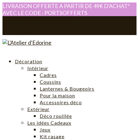
LIVRAISON OFFERTE A PARTIR DE 49€ D'ACHAT*
AVEC LE CODE : PORTSOFFERTS
0614280605
atelier-edorine@orange.fr
Mon compte
0 Article
Décoration
Intérieur
Cadres
Coussins
Lanternes & Bougeoirs
Pour la maison
Accessoires déco
Extérieur
Déco rouillée
Les idées Cadeaux
Jeux
Kit rasage